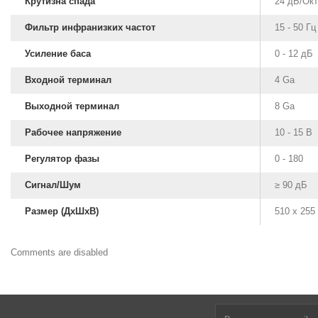
Крутизна спада
24 дБ/Окт
Фильтр инфранизких частот
15 - 50 Гц
Усиление баса
0 - 12 дБ
Входной терминал
4 Ga
Выходной терминал
8 Ga
Рабочее напряжение
10 - 15 В
Регулятор фазы
0 - 180
Сигнал/Шум
≥ 90 дБ
Размер (ДxШxВ)
510 x 255
Comments are disabled
Расчет короба для сабвуфера
Чертежи коробов для сабвуферов
Короб для сабвуфера 12 дюймов