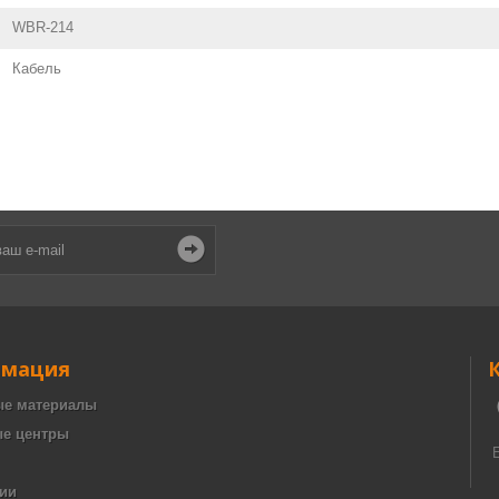
WBR-214
Кабель
мация
е материалы
е центры
ии